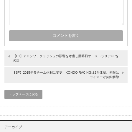
【F1】アロンソ、クラッシュの影響を考慮し開幕戦オーストラリアGPを
欠場
【SF】2015年各チーム体制に変更、KONDO RACINGは2台体制、無限は
ライマーが契約解除
トップページに戻る
アーカイブ