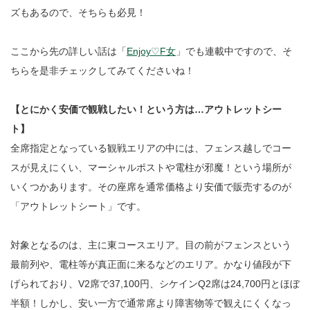
ズもあるので、そちらも必見！
ここから先の詳しい話は「
Enjoy♡F女
」でも連載中ですので、そ
ちらを是非チェックしてみてくださいね！
【とにかく安価で観戦したい！という方は…アウトレットシー
ト】
全席指定となっている観戦エリアの中には、フェンス越しでコー
スが見えにくい、マーシャルポストや電柱が邪魔！という場所が
いくつかあります。その座席を通常価格より安価で販売するのが
「アウトレットシート」です。
対象となるのは、主に東コースエリア。目の前がフェンスという
最前列や、電柱等が真正面に来るなどのエリア。かなり値段が下
げられており、V2席で37,100円、シケインQ2席は24,700円とほぼ
半額！しかし、安い一方で通常席より障害物等で観えにくくなっ