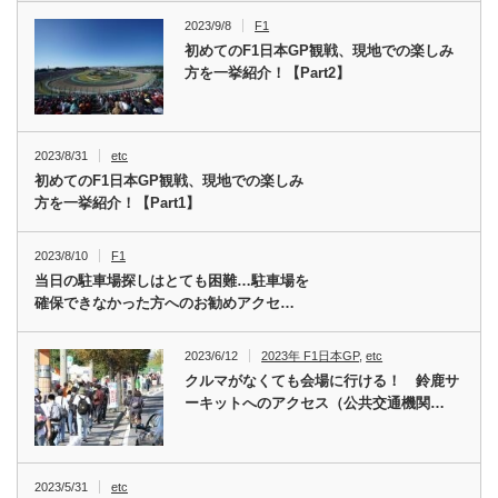
2023/9/8
F1
初めてのF1日本GP観戦、現地での楽しみ
方を一挙紹介！【Part2】
2023/8/31
etc
初めてのF1日本GP観戦、現地での楽しみ
方を一挙紹介！【Part1】
2023/8/10
F1
当日の駐車場探しはとても困難…駐車場を
確保できなかった方へのお勧めアクセ…
2023/6/12
2023年 F1日本GP
,
etc
クルマがなくても会場に行ける！ 鈴鹿サ
ーキットへのアクセス（公共交通機関…
2023/5/31
etc