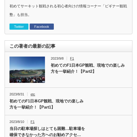
初めてサーキット観戦される初心者向けの情報コーナー「ビギナー観戦
塾」も担当。
Twitter
Facebook
この著者の最新の記事
2023/9/8
F1
初めてのF1日本GP観戦、現地での楽しみ
方を一挙紹介！【Part2】
2023/8/31
etc
初めてのF1日本GP観戦、現地での楽しみ
方を一挙紹介！【Part1】
2023/8/10
F1
当日の駐車場探しはとても困難…駐車場を
確保できなかった方へのお勧めアクセ…