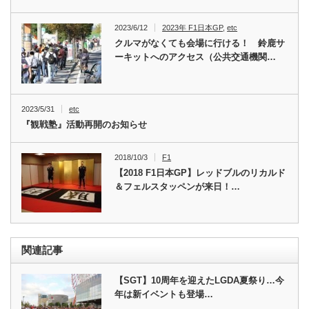
2023/6/12
2023年 F1日本GP
,
etc
クルマがなくても会場に行ける！ 鈴鹿サ
ーキットへのアクセス（公共交通機関…
2023/5/31
etc
『観戦塾』活動再開のお知らせ
2018/10/3
F1
【2018 F1日本GP】レッドブルのリカルド
＆フェルスタッペンが来日！…
関連記事
【SGT】10周年を迎えたLGDA夏祭り…今
年は新イベントも登場…