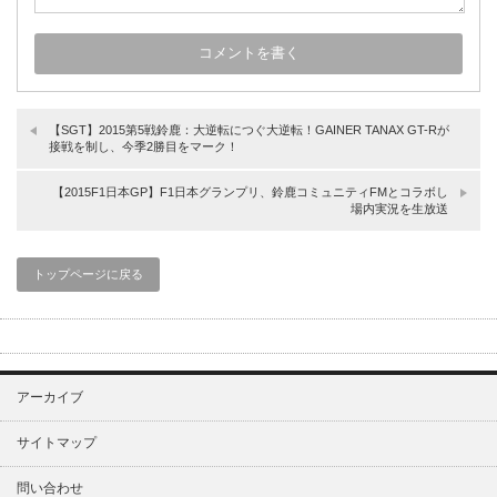
【SGT】2015第5戦鈴鹿：大逆転につぐ大逆転！GAINER TANAX GT-Rが
接戦を制し、今季2勝目をマーク！
【2015F1日本GP】F1日本グランプリ、鈴鹿コミュニティFMとコラボし
場内実況を生放送
トップページに戻る
アーカイブ
サイトマップ
問い合わせ