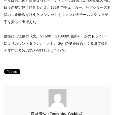
今年は悪天候と度重なるセーフティカーの影響で173周走破の前に
日没の規定終了時刻を迎え、163周でチェッカー。ただシリーズ屈
指の長距離戦を終えたマシンたちをファンや各チームスタッフが
手を振って出迎えた。
最後には恒例の花火。GT500・GT300両優勝チームのドライバー
によりカウントダウンが行われ。SGTの夏を締めくくる形で鈴鹿
の夜空に多数の花火が打ち上げられた。
吉田 知弘（Tomohiro Yoshita）