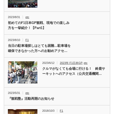
2023/8/31
etc
初めてのF1日本GP観戦、現地での楽しみ
方を一挙紹介！【Part1】
2023/8/10
F1
当日の駐車場探しはとても困難…駐車場を
確保できなかった方へのお勧めアクセ…
2023/6/12
2023年 F1日本GP
,
etc
クルマがなくても会場に行ける！ 鈴鹿サ
ーキットへのアクセス（公共交通機関…
2023/5/31
etc
『観戦塾』活動再開のお知らせ
2018/10/3
F1