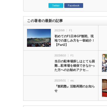
Twitter
Facebook
この著者の最新の記事
2023/9/8
F1
初めてのF1日本GP観戦、現
地での楽しみ方を一挙紹介！
【Part2】
2023/8/10
F1
当日の駐車場探しはとても困
難…駐車場を確保できなかっ
た方へのお勧めアクセ…
2023/5/31
etc
『観戦塾』活動再開のお知ら
せ