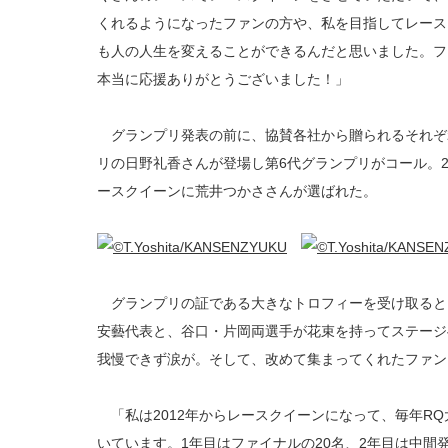
くれるようになったファンの方や、私を目指してレース
も人の人生を変えることができるんだと思いました。フ
本当に応援ありがとうございました！」
グランプリ発表の前に、協賛各社から贈られるそれぞ
リの日野礼香さんが登場し第6代グランプリがコール。2
ースクイーンに荒井つかささんが選ばれた。
グランプリの証である大きなトロフィーを受け取ると
安藝代表と、谷口・片岡両選手が花束を持ってステージ
我慢できず涙が。そして、改めて集まってくれたファン
「私は2012年からレースクイーンになって、毎年R
いています。1年目はファイナルの20名、2年目は中間