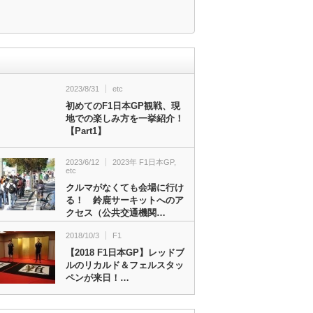
2023/8/31
etc
初めてのF1日本GP観戦、現
地での楽しみ方を一挙紹介！
【Part1】
2023/6/12
2023年 F1日本GP
,
etc
クルマがなくても会場に行け
る！ 鈴鹿サーキットへのア
クセス（公共交通機関…
2018/10/3
F1
【2018 F1日本GP】レッドブ
ルのリカルド＆フェルスタッ
ペンが来日！…