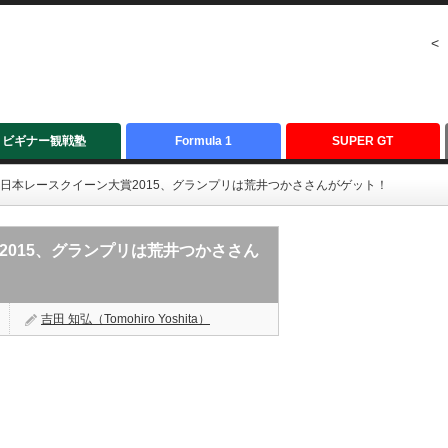
<
ビギナー観戦塾
Formula 1
SUPER GT
NOS日本レースクイーン大賞2015、グランプリは荒井つかささんがゲット！
賞2015、グランプリは荒井つかささん
吉田 知弘（Tomohiro Yoshita）