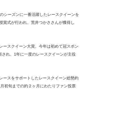
のシーズンに一番活躍したレースクイーンを
大賞授賞式が行われ、荒井つかささんが獲得し
本レースクイーン大賞。今年は初めて冠スポン
新され、1年に一度のレースクイーンが主役
ーレースをサポートしたレースクイーン総勢約
年1月初旬までの約２ヶ月にわたりファン投票