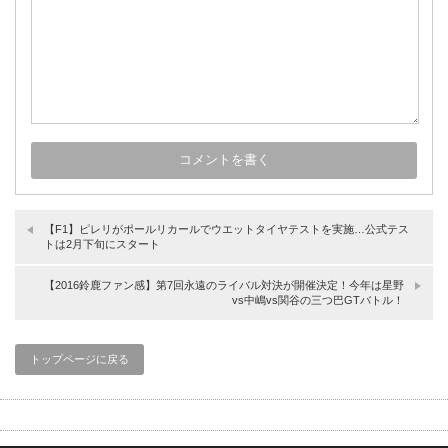
【F1】ピレリがポールリカールでウエットタイヤテストを実施…公式テス
トは2月下旬にスタート
【2016鈴鹿ファン感】第7回永遠のライバル対決が開催決定！今年は星野
vs中嶋vs関谷の三つ巴GTバトル！
トップページに戻る