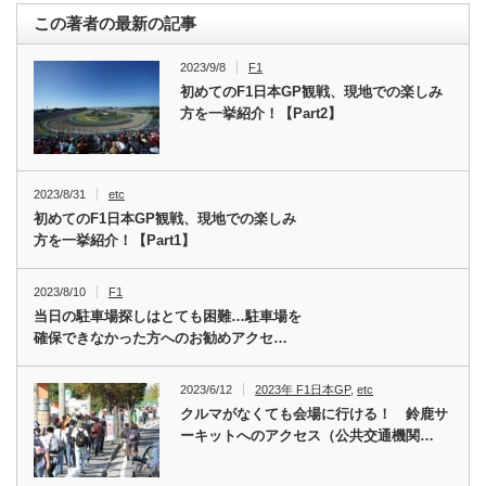
この著者の最新の記事
2023/9/8
F1
初めてのF1日本GP観戦、現地での楽しみ
方を一挙紹介！【Part2】
2023/8/31
etc
初めてのF1日本GP観戦、現地での楽しみ
方を一挙紹介！【Part1】
2023/8/10
F1
当日の駐車場探しはとても困難…駐車場を
確保できなかった方へのお勧めアクセ…
2023/6/12
2023年 F1日本GP
,
etc
クルマがなくても会場に行ける！ 鈴鹿サ
ーキットへのアクセス（公共交通機関…