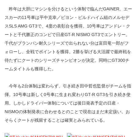
昨年は大胆にマシンを分けるという体制で臨んだGAINER。エー
スカーの11号車は平中克幸／ビヨン・ビルドハイム組のメルセデ
スSLS AMG GT3で、4度の表彰台を獲得。10号車はアンドレ・ク
ートと千代勝正のコンビで日産GT-R NISMO GT3でエントリー。
千代がブランパン耐久シリーズで出られない分は富田竜一郎がフ
ォローし、全戦でポイントを獲得。2勝を挙げる大活躍で最終戦を
待たずにクートのシリーズチャンピオンが決定。同時にGT300チ
ームタイトルも獲得した。
今年も2台体制は変わらず、引き続き田中哲也監督がチームを指
揮。10号車は新しく0号車に生まれ変わりGT-R GT3を引き続き使
用。しかしドライバー体制については後日発表予定の日産・
NISMOの体制発表に合わせるとのことで現在はまだ未定扱い。お
そらくクートが残留することは確実とみられている。