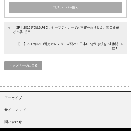
【SF】2016第6戦SUGO：セーフティカーでの不運を乗り越え、関口雄飛
が今季2勝目！
【F1】2017年のF1暫定カレンダーが発表！日本GPは引き続き3連休開
催！
トップページに戻る
アーカイブ
サイトマップ
問い合わせ