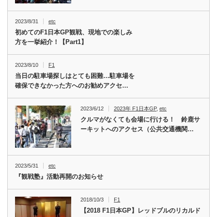
2023/8/31
etc
初めてのF1日本GP観戦、現地での楽しみ
方を一挙紹介！【Part1】
2023/8/10
F1
当日の駐車場探しはとても困難…駐車場を
確保できなかった方へのお勧めアクセ…
2023/6/12
2023年 F1日本GP
,
etc
クルマがなくても会場に行ける！ 鈴鹿サ
ーキットへのアクセス（公共交通機関…
2023/5/31
etc
『観戦塾』活動再開のお知らせ
2018/10/3
F1
【2018 F1日本GP】レッドブルのリカルド