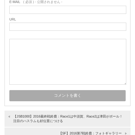
E-MAIL
( 必須 ) - 公開されません -
URL
【JSB1000】2016最終戦鈴鹿：Race1は中須賀、Race2は津田がポール！
注目のハスラムも好位置につける
【SF】2016第7戦鈴鹿：フォトギャラリー