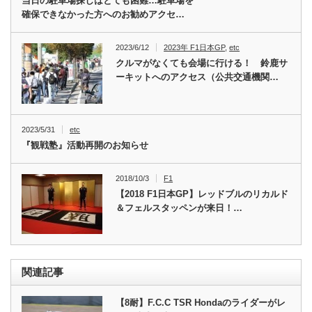
当日の駐車場探しはとても困難…駐車場を
確保できなかった方へのお勧めアクセ…
2023/6/12
2023年 F1日本GP
,
etc
クルマがなくても会場に行ける！ 鈴鹿サ
ーキットへのアクセス（公共交通機関…
2023/5/31
etc
『観戦塾』活動再開のお知らせ
2018/10/3
F1
【2018 F1日本GP】レッドブルのリカルド
＆フェルスタッペンが来日！…
関連記事
【8耐】F.C.C TSR Hondaのライダーがレ