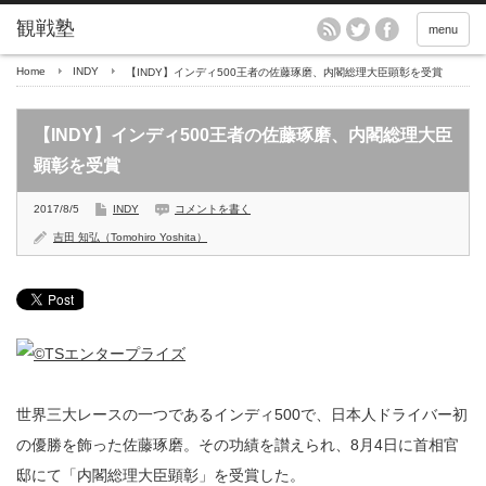
menu
Home
INDY
【INDY】インディ500王者の佐藤琢磨、内閣総理大臣顕彰を受賞
【INDY】インディ500王者の佐藤琢磨、内閣総理大臣
顕彰を受賞
2017/8/5
INDY
コメントを書く
吉田 知弘（Tomohiro Yoshita）
世界三大レースの一つであるインディ500で、日本人ドライバー初
の優勝を飾った佐藤琢磨。その功績を讃えられ、8月4日に首相官
邸にて「内閣総理大臣顕彰」を受賞した。