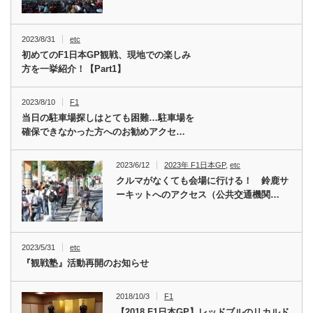
2023/8/31
etc
初めてのF1日本GP観戦、現地での楽しみ
方を一挙紹介！【Part1】
2023/8/10
F1
当日の駐車場探しはとても困難…駐車場を
確保できなかった方へのお勧めアクセ…
2023/6/12
2023年 F1日本GP
,
etc
クルマがなくても会場に行ける！ 鈴鹿サ
ーキットへのアクセス（公共交通機関…
2023/5/31
etc
『観戦塾』活動再開のお知らせ
2018/10/3
F1
【2018 F1日本GP】レッドブルのリカルド