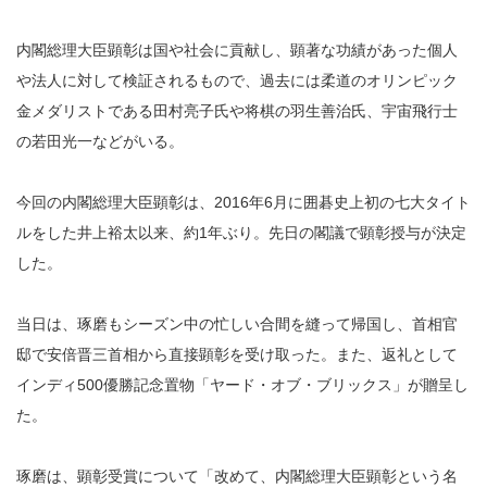
内閣総理大臣顕彰は国や社会に貢献し、顕著な功績があった個人
や法人に対して検証されるもので、過去には柔道のオリンピック
金メダリストである田村亮子氏や将棋の羽生善治氏、宇宙飛行士
の若田光一などがいる。
今回の内閣総理大臣顕彰は、2016年6月に囲碁史上初の七大タイト
ルをした井上裕太以来、約1年ぶり。先日の閣議で顕彰授与が決定
した。
当日は、琢磨もシーズン中の忙しい合間を縫って帰国し、首相官
邸で安倍晋三首相から直接顕彰を受け取った。また、返礼として
インディ500優勝記念置物「ヤード・オブ・ブリックス」が贈呈し
た。
琢磨は、顕彰受賞について「改めて、内閣総理大臣顕彰という名