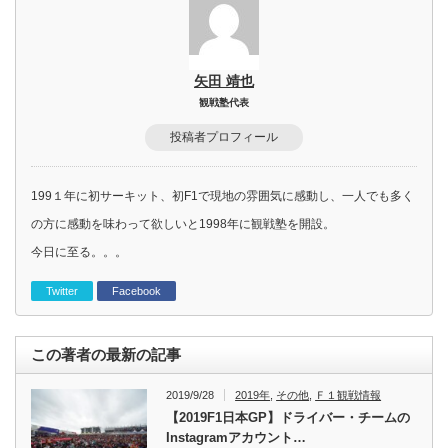
矢田 靖也
観戦塾代表
投稿者プロフィール
199１年に初サーキット、初F1で現地の雰囲気に感動し、一人でも多く
の方に感動を味わって欲しいと1998年に観戦塾を開設。
今日に至る。。。
Twitter
Facebook
この著者の最新の記事
2019/9/28
2019年
,
その他
,
Ｆ１観戦情報
【2019F1日本GP】ドライバー・チームの
Instagramアカウント…