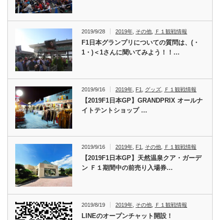
2019/9/28
2019年
,
その他
,
Ｆ１観戦情報
F1日本グランプリについての質問は、(・
1・)＜1さんに聞いてみよう！！…
2019/9/16
2019年
,
F1
,
グッズ
,
Ｆ１観戦情報
【2019F1日本GP】GRANDPRIX オールナ
イトテントショップ …
2019/9/16
2019年
,
F1
,
その他
,
Ｆ１観戦情報
【2019F1日本GP】天然温泉クア・ガーデ
ン Ｆ１期間中の前売り入場券…
2019/8/19
2019年
,
その他
,
Ｆ１観戦情報
LINEのオープンチャット開設！