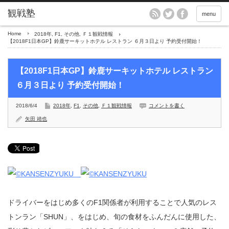
menu
Home
2018年
,
F1
,
その他
,
Ｆ１観戦情報
【2018F1日本GP】鈴鹿サーキットホテル レストラン ６月３日より 予約受付開始！
【2018F1日本GP】鈴鹿サーキットホテル レストラン
６月３日より 予約受付開始！
2018/6/4
2018年
,
F1
,
その他
,
Ｆ１観戦情報
コメントを書く
矢田 靖也
ドライバーをはじめ多くのF1関係者が利用することで人気のレス
トンラン「SHUN」、をはじめ、旬の食材をふんだんに使用した、