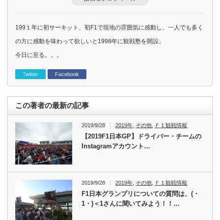
199１年に初サーキット、初F1で現地の雰囲気に感動し、一人でも多く
の方に感動を味わって欲しいと1998年に観戦塾を開設。
今日に至る。。。
Twitter
Facebook
この著者の最新の記事
2019/9/28
2019年
,
その他
,
Ｆ１観戦情報
【2019F1日本GP】ドライバー・チームの
Instagramアカウント…
2019/9/28
2019年
,
その他
,
Ｆ１観戦情報
F1日本グランプリについての質問は、(・
1・)＜1さんに聞いてみよう！！…