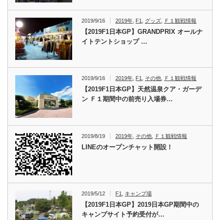
2019/9/16
2019年
,
F1
,
グッズ
,
Ｆ１観戦情報
【2019F1日本GP】GRANDPRIX オールナ
イトテントショップ …
2019/9/16
2019年
,
F1
,
その他
,
Ｆ１観戦情報
【2019F1日本GP】天然温泉クア・ガーデ
ン Ｆ１期間中の前売り入場券…
2019/8/19
2019年
,
その他
,
Ｆ１観戦情報
LINEのオープンチャット開設！
2019/5/12
F1
,
キャンプ場
【2019F1日本GP】2019日本GP期間中の
キャンプサイト予約受付が…