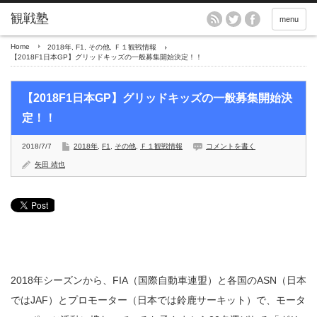
menu
Home
2018年
,
F1
,
その他
,
Ｆ１観戦情報
【2018F1日本GP】グリッドキッズの一般募集開始決定！！
【2018F1日本GP】グリッドキッズの一般募集開始決
定！！
2018/7/7
2018年
,
F1
,
その他
,
Ｆ１観戦情報
コメントを書く
矢田 靖也
2018年シーズンから、FIA（国際自動車連盟）と各国のASN（日本
ではJAF）とプロモーター（日本では鈴鹿サーキット）で、モータ