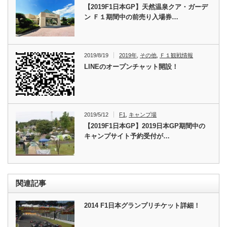
【2019F1日本GP】天然温泉クア・ガーデ
ン Ｆ１期間中の前売り入場券…
2019/8/19
2019年
,
その他
,
Ｆ１観戦情報
LINEのオープンチャット開設！
2019/5/12
F1
,
キャンプ場
【2019F1日本GP】2019日本GP期間中の
キャンプサイト予約受付が…
関連記事
2014 F1日本グランプリチケット詳細！