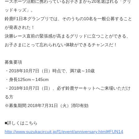
ースポーツ活動に携わっているお子さまから20名選ばれる「グリ
ッドキッズ」。
鈴鹿F1日本グランプリでは、そのうちの10名を一般公募すること
が発表された！
決勝レース直前の緊張感が高まるグリッドに立つことができる、
お子さまにとって忘れられない体験ができるチャンスだ！
募集要項
・2018年10月7日（日）時点で、満7歳～10歳
・身長125cm～145cm
・2018年10月7日（日）、必ず鈴鹿サーキットへご来場いただけ
る方
※募集期間:2018年7月31日（火）消印有効
■詳しくはこちら
http://www.suzukacircuit.jp/f1/event/anniversary.html#FUN14