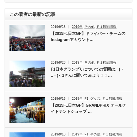
この著者の最新の記事
2019/9/28
2019年
,
その他
,
Ｆ１観戦情報
【2019F1日本GP】ドライバー・チームの
Instagramアカウント…
2019/9/28
2019年
,
その他
,
Ｆ１観戦情報
F1日本グランプリについての質問は、(・
1・)＜1さんに聞いてみよう！！…
2019/9/16
2019年
,
F1
,
グッズ
,
Ｆ１観戦情報
【2019F1日本GP】GRANDPRIX オールナ
イトテントショップ …
2019/9/16
2019年
,
F1
,
その他
,
Ｆ１観戦情報