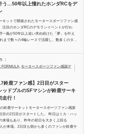
叶う…50年以上憧れたホンダRCをデ
ン
ーキットで開催されたモータースポーツファン感
。注目のホンダRCのデモランイベントが行わ
野一義が50年以上追い求め続けた「夢」を叶え
これまで数々の4輪レースで活躍し、数多くのタ…
/5
 FORMULA
,
モータースポーツファン感謝デ
017鈴鹿ファン感】2日目がスター
レッドブルのSFマシンが鈴鹿サーキ
初走行！
7年の鈴鹿サーキットモータースポーツファン感謝
注目の2日目がスタートした。 昨日はミカ・ハッ
の来場もあり、昨年の初日を大きく上回る
500人が来場。2日目も朝から多くのファンが鈴鹿サ