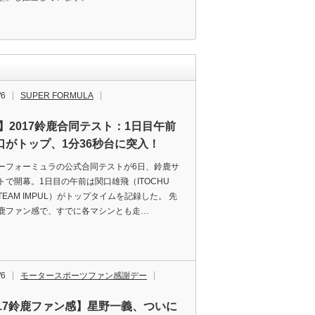
/6
SUPER FORMULA
F】2017鈴鹿合同テスト：1日目午前
口がトップ、1分36秒台に突入！
ーフォーミュラの公式合同テストが6日、鈴鹿サ
トで開幕。1日目の午前は関口雄飛（ITOCHU
 TEAM IMPUL）がトップタイムを記録した。 先
鹿ファン感で、すでに各マシンとも走…
/6
モータースポーツファン感謝デー
017鈴鹿ファン感】星野一義、ついに