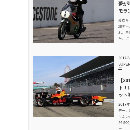
夢が
モラ
鈴鹿サ
謝デー
れ、星
た。 
2017/3
SUPER
ー
【2
ト！
ット
201
デー。
キネン
26,
ー…