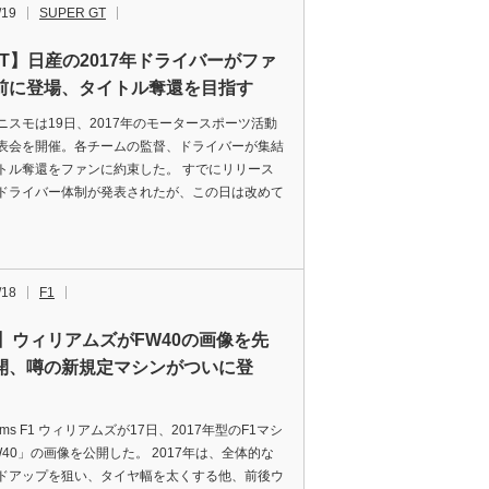
/19
SUPER GT
GT】日産の2017年ドライバーがファ
前に登場、タイトル奪還を目指す
ニスモは19日、2017年のモータースポーツ活動
表会を開催。各チームの監督、ドライバーが集結
トル奪還をファンに約束した。 すでにリリース
ドライバー体制が発表されたが、この日は改めて
/18
F1
1】ウィリアムズがFW40の画像を先
開、噂の新規定マシンがついに登
lliams F1 ウィリアムズが17日、2017年型のF1マシ
W40」の画像を公開した。 2017年は、全体的な
ドアップを狙い、タイヤ幅を太くする他、前後ウ