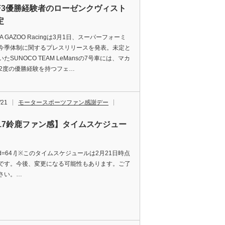
F3優勝経験者のローゼンクヴィスト
定
TA GAZOO Racingは3月1日、スーパーフォーミ
今季体制に関するプレスリリースを発表。未定と
たSUNOCO TEAM LeMansの7号車には、マカ
で2度の優勝経験を持つフェ…
/21
モータースポーツファン感謝デー
017鈴鹿ファン感】タイムスケジュー
le id=64 /] ※このタイムスケジュールは2月21日時点
です。今後、変更になる可能性もあります。ご了
さい。…