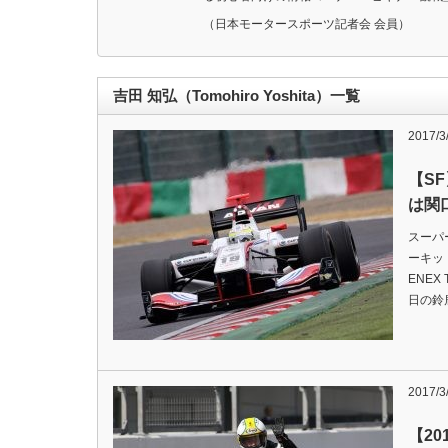
（日本モータースポーツ記者会 会員）
吉田 知弘（Tomohiro Yoshita）一覧
2017/3
【S
は関
スーパ
ーキッ
ENEX
日の鈴
2017/3
【2