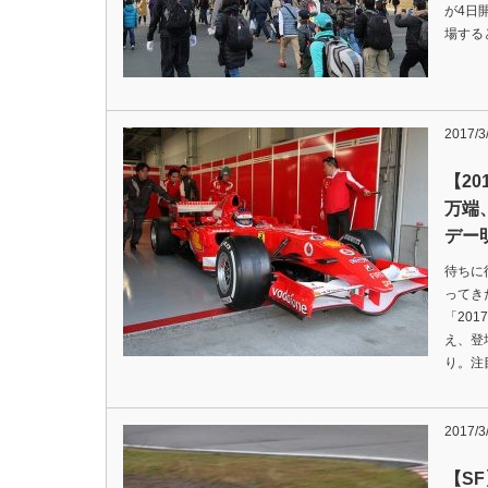
が4日
場する
2017/3
【2
万端
デー
待ちに
ってき
「20
え、登
り。注
2017/3
【S