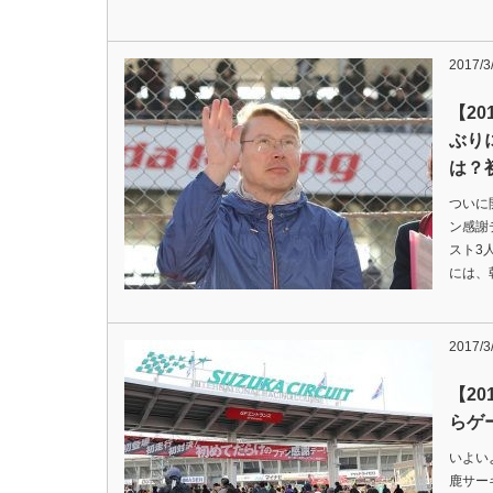
2017/3
【2
ぶり
は？
ついに
ン感謝
スト3
には、
2017/3
【2
らゲ
いよい
鹿サー