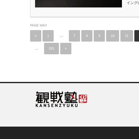
イング
PAGE NAVI
«
1
…
7
8
9
10
11
…
281
»