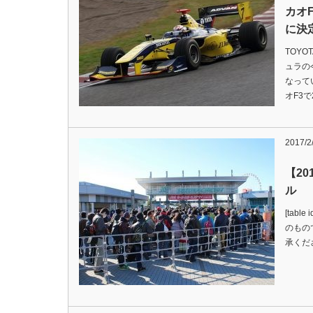
カオ
に決
TOYO
ュラの
なってい
オF3
2017/2
【2
ル
[tab
のもの
承くだ