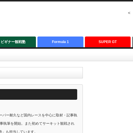
<
ビギナー観戦塾
Formula 1
SUPER GT
、スーパー耐久など国内レースを中心に取材・記事執
記事執筆を開始。また初めてサーキット観戦され
塾」も担当しています。