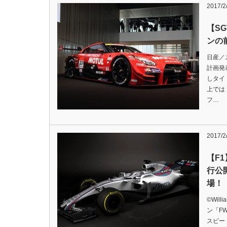
2017/2
【S
ンの
日産／
計画発
しタイ
上では
フ…
2017/2
【F
行公
場！
©︎Wi
ン「F
スピー