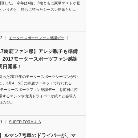
開幕した。 今年は4輪、2輪ともに豪華ゲストが登
というのと、待ちに待ったシーズン開幕とい…
/3
モータースポーツファン感謝デー
017鈴鹿ファン感】アレジ親子も準備
、2017モータースポーツファン感謝
明日開幕！
待った2017年のモータースポーツシーズンがや
た。3月4・5日に鈴鹿サーキットで行われる
17モータースポーツファン感謝デー」を前日に控
場するマシンや出演ドライバーが続々と会場入
目のジ…
/1
SUPER FORMULA
F】ルマン7号車のドライバーが、マ