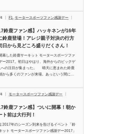
/4
F1
,
モータースポーツファン感謝デー
017鈴鹿ファン感】ハッキネンが16年
に鈴鹿登場！アレジ親子対決の行方
初日から見どころ盛りだくさん！
開幕した鈴鹿サーキット モータースポーツファ
デー2017。初日はやはり、海外からのビックゲ
人への注目が集まった。 晴天に恵まれた鈴鹿
朝から多くのファンが来場。あっという間に…
/4
モータースポーツファン感謝デー
017鈴鹿ファン感】ついに開幕！朝か
ート前は大行列！
よ2017年のシーズン到来を告げるイベント「鈴
キット モータースポーツファン感謝デー2017」