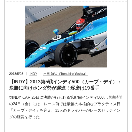
2013/5/25
INDY
吉田 知弘（Tomohiro Yoshita）
【INDY】2013第5戦インディ500（カーブ・デイ）：
決勝に向けホンダ勢が躍進！琢磨は19番手
©INDY CAR 26日に決勝が行われる第97回インディ500。現地時間
の24日（金）には、レース前では最後の本格的なプラクティス日
「カーブ・デイ」を迎え、33人のドライバーがレースセッティン
グの確認を行った…