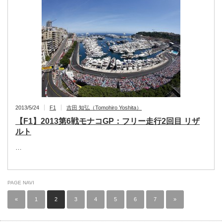
2013/5/24
F1
吉田 知弘（Tomohiro Yoshita）
【F1】2013第6戦モナコGP：フリー走行2回目 リザ
ルト
…
PAGE NAVI
«
1
2
3
4
5
6
7
»