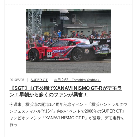
2013/5/25
SUPER GT
吉田 知弘（Tomohiro Yoshita）
【SGT】山下公園でXANAVI NISMO GT-Rがデモラ
ン！早朝から多くのファンが興奮！
今週末、横浜港の開港154周年記念イベント「横浜セントラルタウ
ンフェスティバル“Y154”」内のイベントで2008年のSUPER GTチ
ャンピオンマシン「XANAVI NISMO GT-R」が登場。デモ走行を
行っ…