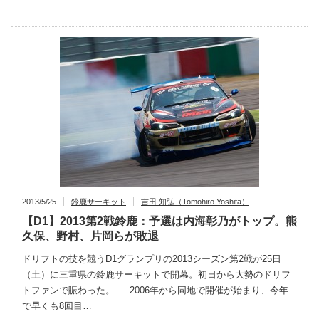
2013/5/25
鈴鹿サーキット
吉田 知弘（Tomohiro Yoshita）
【D1】2013第2戦鈴鹿：予選は内海彰乃がトップ。熊
久保、野村、片岡らが敗退
ドリフトの技を競うD1グランプリの2013シーズン第2戦が25日
（土）に三重県の鈴鹿サーキットで開幕。初日から大勢のドリフ
トファンで賑わった。 2006年から同地で開催が始まり、今年
で早くも8回目…