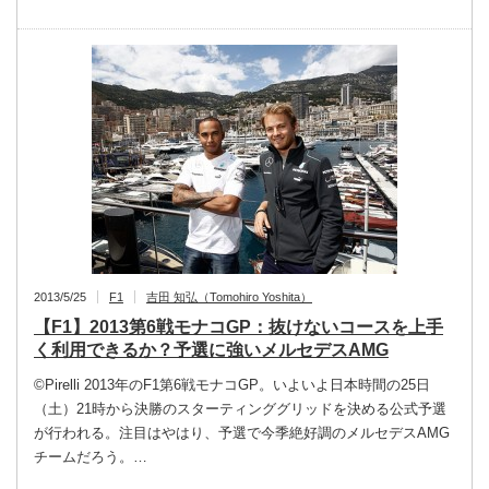
2013/5/25
F1
吉田 知弘（Tomohiro Yoshita）
【F1】2013第6戦モナコGP：抜けないコースを上手
く利用できるか？予選に強いメルセデスAMG
©Pirelli 2013年のF1第6戦モナコGP。いよいよ日本時間の25日
（土）21時から決勝のスターティンググリッドを決める公式予選
が行われる。注目はやはり、予選で今季絶好調のメルセデスAMG
チームだろう。…