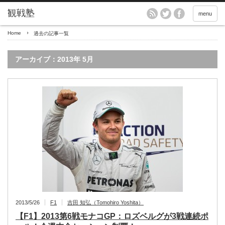
menu
Home
過去の記事一覧
アーカイブ：2013年 5月
2013/5/26
F1
吉田 知弘（Tomohiro Yoshita）
【F1】2013第6戦モナコGP：ロズベルグが3戦連続ポ