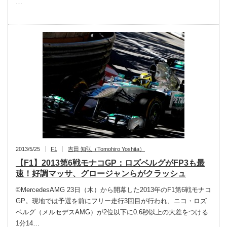
…
2013/5/25
F1
吉田 知弘（Tomohiro Yoshita）
【F1】2013第6戦モナコGP：ロズベルグがFP3も最
速！好調マッサ、グロージャンらがクラッシュ
©MercedesAMG 23日（木）から開幕した2013年のF1第6戦モナコ
GP。現地では予選を前にフリー走行3回目が行われ、ニコ・ロズ
ベルグ（メルセデスAMG）が2位以下に0.6秒以上の大差をつける
1分14…