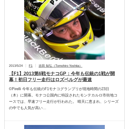
2013/5/24
F1
吉田 知弘（Tomohiro Yoshita）
【F1】2013第6戦モナコGP：今年も伝統の1戦が開
幕！初日フリー走行はロズベルグが最速
©Pirelli 今年も伝統のF1モナコグランプリが現地時間の23日
（木）に開幕。モナコ公国内に特設されたモンテカルロ市街地コ
ースでは、早速フリー走行が行われた。 晴天に恵まれ、シリーズ
の中でも人気が高い…