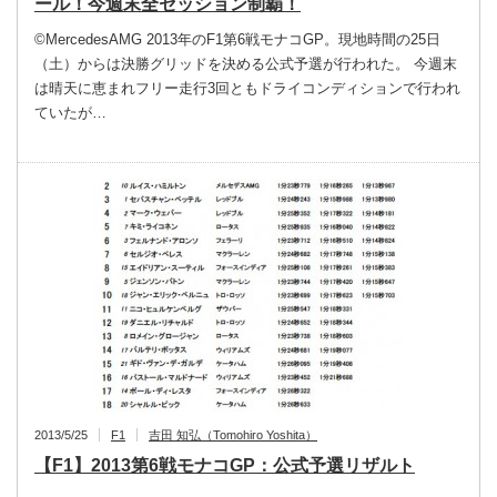
ール！今週末全セッション制覇！
©MercedesAMG 2013年のF1第6戦モナコGP。現地時間の25日
（土）からは決勝グリッドを決める公式予選が行われた。 今週末
は晴天に恵まれフリー走行3回ともドライコンディションで行われ
ていたが…
2013/5/25
F1
吉田 知弘（Tomohiro Yoshita）
【F1】2013第6戦モナコGP：公式予選リザルト