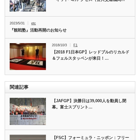
2023/5/31
etc
『観戦塾』活動再開のお知らせ
2018/10/3
F1
【2018 F1日本GP】レッドブルのリカルド
＆フェルスタッペンが来日！…
関連記事
【JAFGP】決勝日は39,000人を動員し閉
幕。富士スプリント…
【FSC】フォーミュラ・ニッポン：フリー