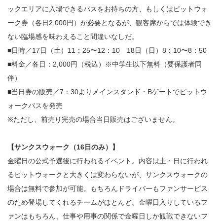
ックエリアに入場できるパスをお持ちの方、もしくはピットウォ
ーク券（各日2,000円）が必要となるが、観客席からでは体験でき
ない臨場感を味わえること間違いなしだ。
■日時／17日（土）11：25〜12：10 18日（日）8：10〜8：50
■料金／各日：2,000円（税込）※中学生以下無料（要保護者同
伴）
■当日券の販売／7：30よりメインスタンド・Bゲートでピットウ
ォークパスを発売
※ただし、前売り完売の場合当日販売はございません。
【サンクスウォーク（16日のみ）】
金曜日の公式予選後に行われるイベント。内容は土・日に行われ
るピットウォークと大きくは変わらないが、サンクスウォークの
場合は無料で参加が可能。もちろんドライバーもファンサービス
のため登場してくれるチームがほとんど。金曜日入りしているフ
ァンはもちろん、仕事や用事の関係で金曜日しか観戦できないフ