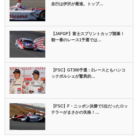
走行は伊沢が最速。トップ…
【JAFGP】富士スプリントカップ開幕！
朝一番のレース1予選では…
【FSC】GT300予選：2レースともハンコ
ックポルシェが驚異的…
【FSC】F・ニッポン決勝で1位だったロッ
テラーがまさかの失格！…