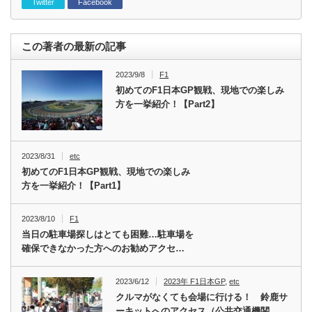
Twitter
Facebook
この著者の最新の記事
2023/9/8
F1
初めてのF1日本GP観戦、現地での楽しみ
方を一挙紹介！【Part2】
2023/8/31
etc
初めてのF1日本GP観戦、現地での楽しみ
方を一挙紹介！【Part1】
2023/8/10
F1
当日の駐車場探しはとても困難…駐車場を
確保できなかった方へのお勧めアクセ…
2023/6/12
2023年 F1日本GP
,
etc
クルマがなくても会場に行ける！ 鈴鹿サ
ーキットへのアクセス（公共交通機関…