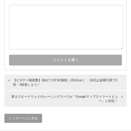
【ビギナー観戦塾】初めてのFSC観戦（2012ver.）：16日は金曜日券で2
倍・3倍楽しもう！
富士スピードウェイのレーシングコースが「Googleマップストリートビュ
ー」に対応！
トップページに戻る