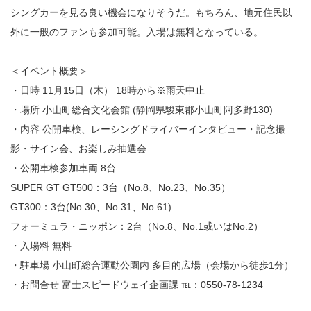
シングカーを見る良い機会になりそうだ。もちろん、地元住民以
外に一般のファンも参加可能。入場は無料となっている。
＜イベント概要＞
・日時 11月15日（木） 18時から※雨天中止
・場所 小山町総合文化会館 (静岡県駿東郡小山町阿多野130)
・内容 公開車検、レーシングドライバーインタビュー・記念撮
影・サイン会、お楽しみ抽選会
・公開車検参加車両 8台
SUPER GT GT500：3台（No.8、No.23、No.35）
GT300：3台(No.30、No.31、No.61)
フォーミュラ・ニッポン：2台（No.8、No.1或いはNo.2）
・入場料 無料
・駐車場 小山町総合運動公園内 多目的広場（会場から徒歩1分）
・お問合せ 富士スピードウェイ企画課 ℡：0550-78-1234