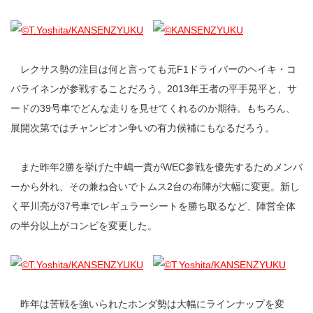
レクサス勢の注目は何と言っても元F1ドライバーのヘイキ・コ
バライネンが参戦することだろう。2013年王者の平手晃平と、サ
ードの39号車でどんな走りを見せてくれるのか期待。もちろん、
展開次第ではチャンピオン争いの有力候補にもなるだろう。
また昨年2勝を挙げた中嶋一貴がWEC参戦を優先するためメンバ
ーから外れ、その兼ね合いでトムス2台の布陣が大幅に変更。新し
く平川亮が37号車でレギュラーシートを勝ち取るなど、陣営全体
の半分以上がコンビを変更した。
昨年は苦戦を強いられたホンダ勢は大幅にラインナップを変