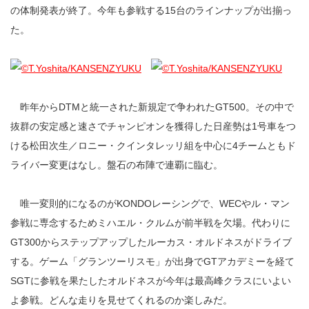
の体制発表が終了。今年も参戦する15台のラインナップが出揃っ
た。
昨年からDTMと統一された新規定で争われたGT500。その中で
抜群の安定感と速さでチャンピオンを獲得した日産勢は1号車をつ
ける松田次生／ロニー・クインタレッリ組を中心に4チームともド
ライバー変更はなし。盤石の布陣で連覇に臨む。
唯一変則的になるのがKONDOレーシングで、WECやル・マン
参戦に専念するためミハエル・クルムが前半戦を欠場。代わりに
GT300からステップアップしたルーカス・オルドネスがドライブ
する。ゲーム「グランツーリスモ」が出身でGTアカデミーを経て
SGTに参戦を果たしたオルドネスが今年は最高峰クラスにいよい
よ参戦。どんな走りを見せてくれるのか楽しみだ。