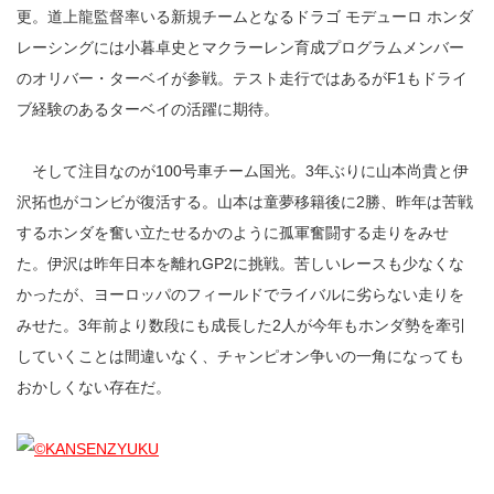
更。道上龍監督率いる新規チームとなるドラゴ モデューロ ホンダ
レーシングには小暮卓史とマクラーレン育成プログラムメンバー
のオリバー・ターベイが参戦。テスト走行ではあるがF1もドライ
ブ経験のあるターベイの活躍に期待。
そして注目なのが100号車チーム国光。3年ぶりに山本尚貴と伊
沢拓也がコンビが復活する。山本は童夢移籍後に2勝、昨年は苦戦
するホンダを奮い立たせるかのように孤軍奮闘する走りをみせ
た。伊沢は昨年日本を離れGP2に挑戦。苦しいレースも少なくな
かったが、ヨーロッパのフィールドでライバルに劣らない走りを
みせた。3年前より数段にも成長した2人が今年もホンダ勢を牽引
していくことは間違いなく、チャンピオン争いの一角になっても
おかしくない存在だ。