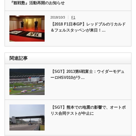
『観戦塾』活動再開のお知らせ
2018/10/3
F1
【2018 F1日本GP】レッドブルのリカルド
＆フェルスタッペンが来日！…
関連記事
【SGT】2013第6戦富士：ウイダーモデュ
ーロHSV010がラ…
【SGT】熊本での地震の影響で、オートポ
リス合同テストが中止に