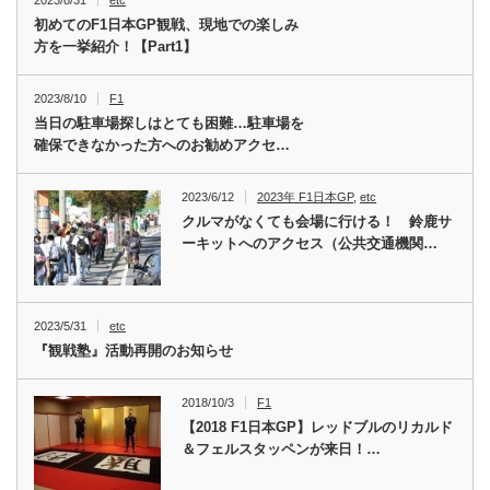
2023/8/31
etc
初めてのF1日本GP観戦、現地での楽しみ
方を一挙紹介！【Part1】
2023/8/10
F1
当日の駐車場探しはとても困難…駐車場を
確保できなかった方へのお勧めアクセ…
2023/6/12
2023年 F1日本GP
,
etc
クルマがなくても会場に行ける！ 鈴鹿サ
ーキットへのアクセス（公共交通機関…
2023/5/31
etc
『観戦塾』活動再開のお知らせ
2018/10/3
F1
【2018 F1日本GP】レッドブルのリカルド
＆フェルスタッペンが来日！…