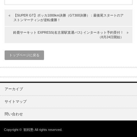
【SUPER GT】ポッカ1000km決勝（GT300決勝）：最後尾スタートのア
ストンマーティンが逆転優勝！
鈴鹿サーキット EXPRESS(名古屋駅直通バス) インターネット予約受付！
（8月24日開始）
トップページに戻る
アーカイブ
サイトマップ
問い合わせ
Copyright ©
観戦塾
All rights reserved.