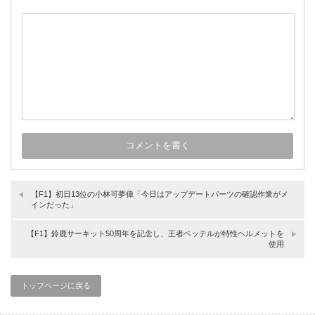
【F1】初日13位の小林可夢偉「今日はアップデートパーツの確認作業がメ
インだった」
【F1】鈴鹿サーキット50周年を記念し、王者ベッテルが特性ヘルメットを
使用
トップページに戻る