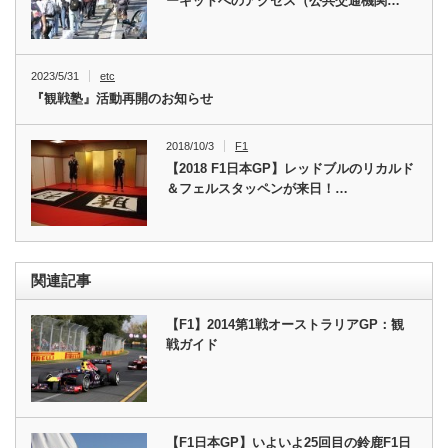
ーキットへのアクセス（公共交通機関…
2023/5/31
etc
『観戦塾』活動再開のお知らせ
2018/10/3
F1
【2018 F1日本GP】レッドブルのリカルド
＆フェルスタッペンが来日！…
関連記事
【F1】2014第1戦オーストラリアGP：観
戦ガイド
【F1日本GP】いよいよ25回目の鈴鹿F1日