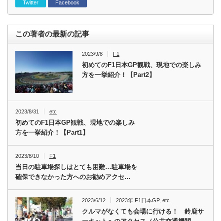
Twitter
Facebook
この著者の最新の記事
2023/9/8
F1
初めてのF1日本GP観戦、現地での楽しみ
方を一挙紹介！【Part2】
2023/8/31
etc
初めてのF1日本GP観戦、現地での楽しみ
方を一挙紹介！【Part1】
2023/8/10
F1
当日の駐車場探しはとても困難…駐車場を
確保できなかった方へのお勧めアクセ…
2023/6/12
2023年 F1日本GP
,
etc
クルマがなくても会場に行ける！ 鈴鹿サ