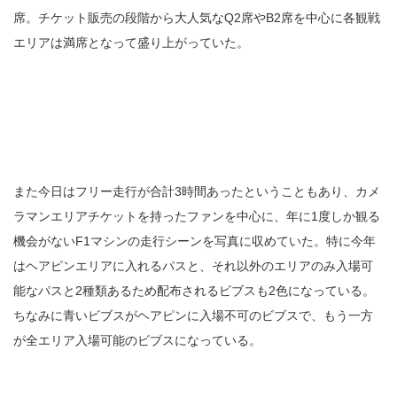
席。チケット販売の段階から大人気なQ2席やB2席を中心に各観戦
エリアは満席となって盛り上がっていた。
また今日はフリー走行が合計3時間あったということもあり、カメ
ラマンエリアチケットを持ったファンを中心に、年に1度しか観る
機会がないF1マシンの走行シーンを写真に収めていた。特に今年
はヘアピンエリアに入れるパスと、それ以外のエリアのみ入場可
能なパスと2種類あるため配布されるビブスも2色になっている。
ちなみに青いビブスがヘアピンに入場不可のビブスで、もう一方
が全エリア入場可能のビブスになっている。