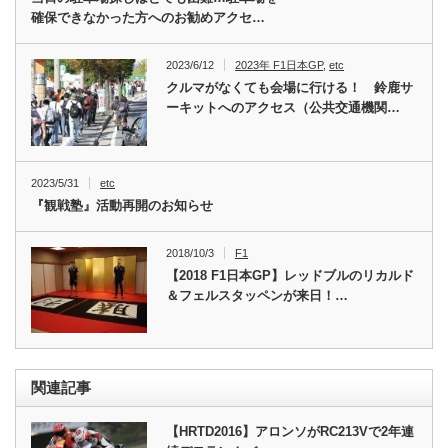
確保できなかった方へのお勧めアクセ…
2023/6/12
2023年 F1日本GP
,
etc
クルマがなくても会場に行ける！ 鈴鹿サ
ーキットへのアクセス（公共交通機関…
2023/5/31
etc
『観戦塾』活動再開のお知らせ
2018/10/3
F1
【2018 F1日本GP】レッドブルのリカルド
＆フェルスタッペンが来日！…
関連記事
【HRTD2016】アロンソがRC213Vで2年連