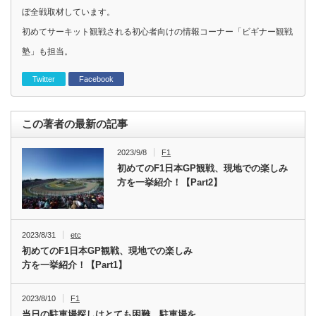
ぼ全戦取材しています。
初めてサーキット観戦される初心者向けの情報コーナー「ビギナー観戦
塾」も担当。
Twitter
Facebook
この著者の最新の記事
2023/9/8
F1
初めてのF1日本GP観戦、現地での楽しみ
方を一挙紹介！【Part2】
2023/8/31
etc
初めてのF1日本GP観戦、現地での楽しみ
方を一挙紹介！【Part1】
2023/8/10
F1
当日の駐車場探しはとても困難…駐車場を