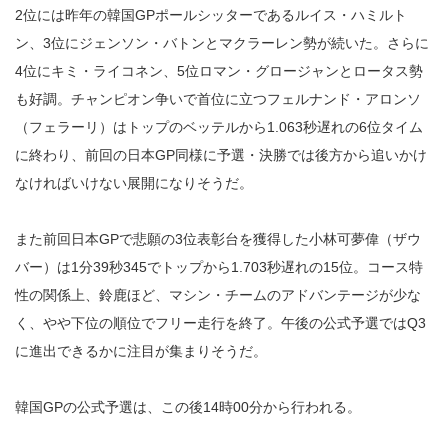
2位には昨年の韓国GPポールシッターであるルイス・ハミルト
ン、3位にジェンソン・バトンとマクラーレン勢が続いた。さらに
4位にキミ・ライコネン、5位ロマン・グロージャンとロータス勢
も好調。チャンピオン争いで首位に立つフェルナンド・アロンソ
（フェラーリ）はトップのベッテルから1.063秒遅れの6位タイム
に終わり、前回の日本GP同様に予選・決勝では後方から追いかけ
なければいけない展開になりそうだ。
また前回日本GPで悲願の3位表彰台を獲得した小林可夢偉（ザウ
バー）は1分39秒345でトップから1.703秒遅れの15位。コース特
性の関係上、鈴鹿ほど、マシン・チームのアドバンテージが少な
く、やや下位の順位でフリー走行を終了。午後の公式予選ではQ3
に進出できるかに注目が集まりそうだ。
韓国GPの公式予選は、この後14時00分から行われる。