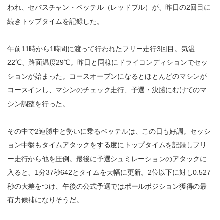
われ、セバスチャン・ベッテル（レッドブル）が、昨日の2回目に
続きトップタイムを記録した。
午前11時から1時間に渡って行われたフリー走行3回目。気温
22℃、路面温度29℃。昨日と同様にドライコンディションでセッ
ションが始まった。コースオープンになるとほとんどのマシンが
コースインし、マシンのチェック走行、予選・決勝にむけてのマ
シン調整を行った。
その中で2連勝中と勢いに乗るベッテルは、この日も好調。セッシ
ョン中盤もタイムアタックをする度にトップタイムを記録しフリ
ー走行から他を圧倒。最後に予選シュミレーションのアタックに
入ると、1分37秒642とタイムを大幅に更新。2位以下に対し0.527
秒の大差をつけ、午後の公式予選ではポールポジション獲得の最
有力候補になりそうだ。