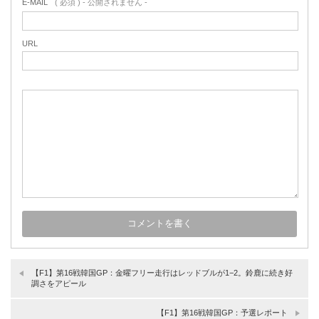
E-MAIL
( 必須 ) - 公開されません -
URL
【F1】第16戦韓国GP：金曜フリー走行はレッドブルが1−2。鈴鹿に続き好
調さをアピール
【F1】第16戦韓国GP：予選レポート