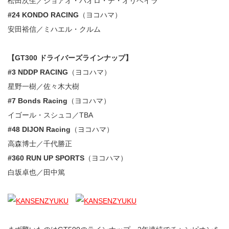
松田次生／ジョアオ・パオロ・デ・オリベイラ
#24 KONDO RACING
（ヨコハマ）
安田裕信／ミハエル・クルム
【GT300 ドライバーズラインナップ】
#3 NDDP RACING
（ヨコハマ）
星野一樹／佐々木大樹
#7 Bonds Racing
（ヨコハマ）
イゴール・スシュコ／TBA
#48 DIJON Racing
（ヨコハマ）
高森博士／千代勝正
#360 RUN UP SPORTS
（ヨコハマ）
白坂卓也／田中篤