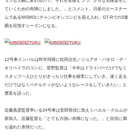
ョンも大幅に変わるので、それを見据えつつ、さらなる躍進をし
ていくための布陣にしました。」とコメント。日産のエースチー
ムであるNISMOにチャンピオンコンビを迎え入れ、GT-Rでの3連
覇を目指すシーズンになる。
12号車インパルは昨年同様に松田次生／ジョアオ・パオロ・デ・
オリベイラのコンビ。星野監督は「今年はドライバーだけでなく
スタッフ一人ひとりがきっちり仕事を確実にしていき、速く走る
だけではなくペナルティがないようなレースをしていきたい」と
豊富を語った。
近藤真彦監督率いる24号車は安田裕信に加えミハエル・クルムが
新加入。近藤監督も「とても力強い布陣になった。」と自信に満
ち溢れた表情だった。