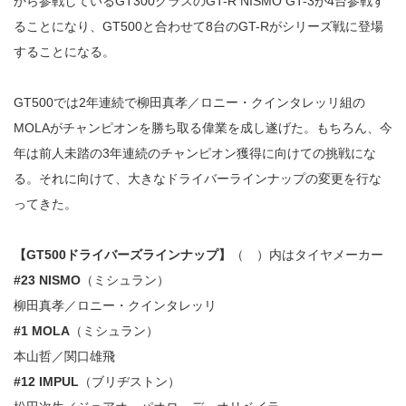
から参戦しているGT300クラスのGT-R NISMO GT-3が4台参戦す
ることになり、GT500と合わせて8台のGT-Rがシリーズ戦に登場
することになる。
GT500では2年連続で柳田真孝／ロニー・クインタレッリ組の
MOLAがチャンピオンを勝ち取る偉業を成し遂げた。もちろん、今
年は前人未踏の3年連続のチャンピオン獲得に向けての挑戦にな
る。それに向けて、大きなドライバーラインナップの変更を行な
ってきた。
【GT500ドライバーズラインナップ】
（ ）内はタイヤメーカー
#23 NISMO
（ミシュラン）
柳田真孝／ロニー・クインタレッリ
#1 MOLA
（ミシュラン）
本山哲／関口雄飛
#12 IMPUL
（ブリヂストン）