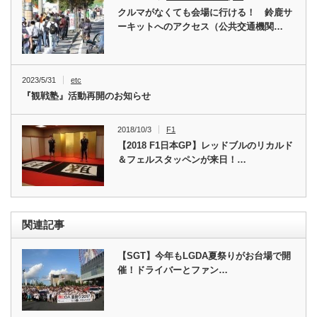
クルマがなくても会場に行ける！ 鈴鹿サ
ーキットへのアクセス（公共交通機関…
2023/5/31
etc
『観戦塾』活動再開のお知らせ
2018/10/3
F1
【2018 F1日本GP】レッドブルのリカルド
＆フェルスタッペンが来日！…
関連記事
【SGT】今年もLGDA夏祭りがお台場で開
催！ドライバーとファン…