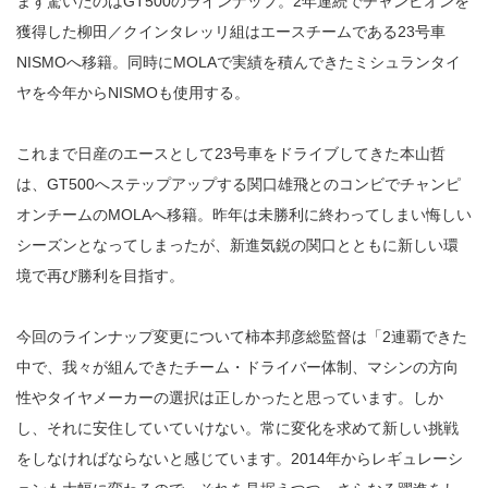
まず驚いたのはGT500のラインナップ。2年連続でチャンピオンを
獲得した柳田／クインタレッリ組はエースチームである23号車
NISMOへ移籍。同時にMOLAで実績を積んできたミシュランタイ
ヤを今年からNISMOも使用する。
これまで日産のエースとして23号車をドライブしてきた本山哲
は、GT500へステップアップする関口雄飛とのコンビでチャンピ
オンチームのMOLAへ移籍。昨年は未勝利に終わってしまい悔しい
シーズンとなってしまったが、新進気鋭の関口とともに新しい環
境で再び勝利を目指す。
今回のラインナップ変更について柿本邦彦総監督は「2連覇できた
中で、我々が組んできたチーム・ドライバー体制、マシンの方向
性やタイヤメーカーの選択は正しかったと思っています。しか
し、それに安住していていけない。常に変化を求めて新しい挑戦
をしなければならないと感じています。2014年からレギュレーシ