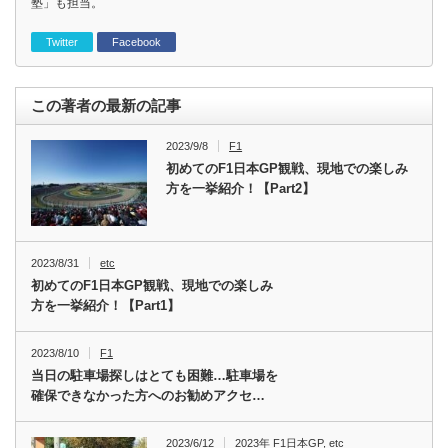
塾」も担当。
Twitter
Facebook
この著者の最新の記事
2023/9/8
F1
初めてのF1日本GP観戦、現地での楽しみ
方を一挙紹介！【Part2】
2023/8/31
etc
初めてのF1日本GP観戦、現地での楽しみ
方を一挙紹介！【Part1】
2023/8/10
F1
当日の駐車場探しはとても困難…駐車場を
確保できなかった方へのお勧めアクセ…
2023/6/12
2023年 F1日本GP
,
etc