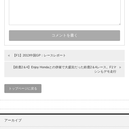
【F1】2013中国GP：レースレポート
【鈴鹿2＆4】Enjoy Hondaとの併催で大盛況だった鈴鹿2＆4レース。F1マ
シンもデモ走行
トップページに戻る
アーカイブ