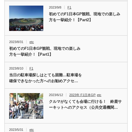
2023/9/8
F1
初めてのF1日本GP観戦、現地での楽しみ
方を一挙紹介！【Part2】
2023/8/31
etc
初めてのF1日本GP観戦、現地での楽しみ
方を一挙紹介！【Part1】
2023/8/10
F1
当日の駐車場探しはとても困難…駐車場を
確保できなかった方へのお勧めアクセ…
2023/6/12
2023年 F1日本GP
,
etc
クルマがなくても会場に行ける！ 鈴鹿サ
ーキットへのアクセス（公共交通機関…
2023/5/31
etc