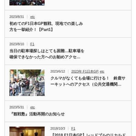
2023/8/31
etc
初めてのF1日本GP観戦、現地での楽しみ
方を一挙紹介！【Part1】
2023/8/10
F1
当日の駐車場探しはとても困難…駐車場を
確保できなかった方へのお勧めアクセ…
2023/6/12
2023年 F1日本GP
,
etc
クルマがなくても会場に行ける！ 鈴鹿サ
ーキットへのアクセス（公共交通機関…
2023/5/31
etc
『観戦塾』活動再開のお知らせ
2018/10/3
F1
【2018 F1日本GP】レッドブルのリカルド