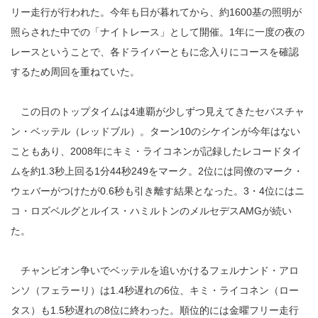
リー走行が行われた。今年も日が暮れてから、約1600基の照明が
照らされた中での「ナイトレース」として開催。1年に一度の夜の
レースということで、各ドライバーともに念入りにコースを確認
するため周回を重ねていた。
この日のトップタイムは4連覇が少しずつ見えてきたセバスチャ
ン・ベッテル（レッドブル）。ターン10のシケインが今年はない
こともあり、2008年にキミ・ライコネンが記録したレコードタイ
ムを約1.3秒上回る1分44秒249をマーク。2位には同僚のマーク・
ウェバーがつけたが0.6秒も引き離す結果となった。3・4位にはニ
コ・ロズベルグとルイス・ハミルトンのメルセデスAMGが続い
た。
チャンピオン争いでベッテルを追いかけるフェルナンド・アロ
ンソ（フェラーリ）は1.4秒遅れの6位、キミ・ライコネン（ロー
タス）も1.5秒遅れの8位に終わった。順位的には金曜フリー走行