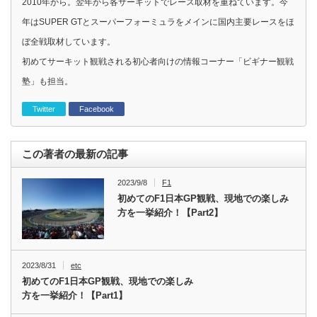
2010年から。翌年から各サーキットでレース取材を重ねています。今
年はSUPER GTとスーパーフォーミュラをメインに国内主要レースをほ
ぼ全戦取材しています。
初めてサーキット観戦される初心者向けの情報コーナー「ビギナー観戦
塾」も担当。
Twitter
Facebook
この著者の最新の記事
2023/9/8
F1
初めてのF1日本GP観戦、現地での楽しみ
方を一挙紹介！【Part2】
2023/8/31
etc
初めてのF1日本GP観戦、現地での楽しみ
方を一挙紹介！【Part1】