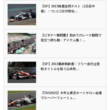
【SF】2017鈴鹿合同テスト（1日目午
後）：ついに1分35秒台…
【ビギナー観戦塾】初めてのレース観戦で
役立つ持ち物・アイテム集！…
【SF】2013最終戦鈴鹿：フリー走行は逆
転タイトルを狙う山本尚…
【TAS2015】今年も東京オートサロン会場
でスーパーフォーミュ…