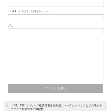
E-MAIL
( 必須 ) - 公開されません -
URL
【SF】25日にシリーズ概要発表会を開催、トークセッションなどの様子を
ニコニコ動画で生中継配信