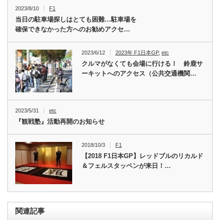
2023/8/10
F1
当日の駐車場探しはとても困難…駐車場を
確保できなかった方へのお勧めアクセ…
2023/6/12
2023年 F1日本GP
,
etc
クルマがなくても会場に行ける！ 鈴鹿サ
ーキットへのアクセス（公共交通機関…
2023/5/31
etc
『観戦塾』活動再開のお知らせ
2018/10/3
F1
【2018 F1日本GP】レッドブルのリカルド
＆フェルスタッペンが来日！…
関連記事