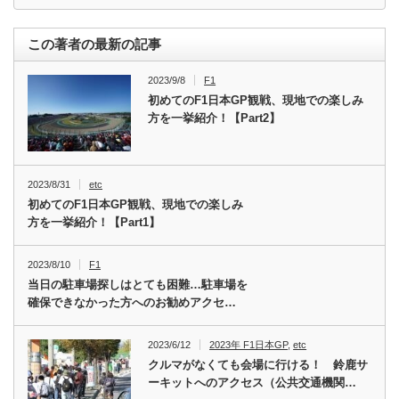
この著者の最新の記事
2023/9/8
F1
初めてのF1日本GP観戦、現地での楽しみ
方を一挙紹介！【Part2】
2023/8/31
etc
初めてのF1日本GP観戦、現地での楽しみ
方を一挙紹介！【Part1】
2023/8/10
F1
当日の駐車場探しはとても困難…駐車場を
確保できなかった方へのお勧めアクセ…
2023/6/12
2023年 F1日本GP
,
etc
クルマがなくても会場に行ける！ 鈴鹿サ
ーキットへのアクセス（公共交通機関…