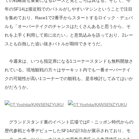
ての戦略面も重要になるレースと見どころは異なる。そして、今
年のSF14は接近戦でのバトルがしやすいマシンということで注目
を集めており、Race1で2番手からスタートするロイック・デュバ
ルも「オーバーテイクのチャンスはたくさんあると思うから、そ
れを上手く利用して前に出たい」と意気込みを語っており、2レー
スとも白熱した追い抜きバトルが期待できそうだ。
今週末は、いつも指定席になる1コーナースタンドも無料開放さ
れている。現地観戦の方々はサーキット内でも一番オーバーテイ
クの可能性が高い1コーナーでの観戦も、是非検討してみてはいか
がだろうか。
グランドスタンド裏のイベント広場ではF・ニッポン時代からの
歴代参戦と今季デビューしたSF14の計3台が展示されており、モ