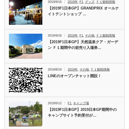
2019/9/16
2019年
,
F1
,
グッズ
,
Ｆ１観戦情報
【2019F1日本GP】GRANDPRIX オールナ
イトテントショップ …
2019/9/16
2019年
,
F1
,
その他
,
Ｆ１観戦情報
【2019F1日本GP】天然温泉クア・ガーデ
ン Ｆ１期間中の前売り入場券…
2019/8/19
2019年
,
その他
,
Ｆ１観戦情報
LINEのオープンチャット開設！
2019/5/12
F1
,
キャンプ場
【2019F1日本GP】2019日本GP期間中の
キャンプサイト予約受付が…