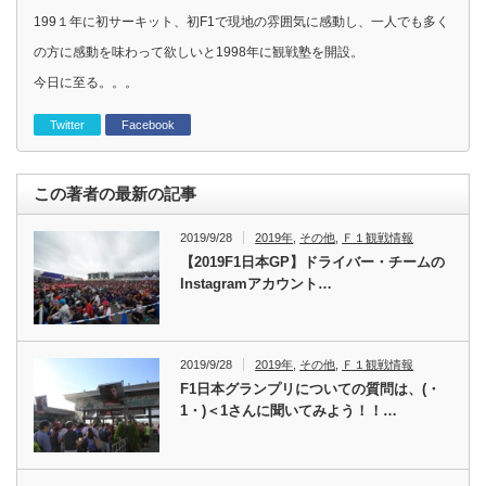
199１年に初サーキット、初F1で現地の雰囲気に感動し、一人でも多く
の方に感動を味わって欲しいと1998年に観戦塾を開設。
今日に至る。。。
Twitter
Facebook
この著者の最新の記事
2019/9/28
2019年
,
その他
,
Ｆ１観戦情報
【2019F1日本GP】ドライバー・チームの
Instagramアカウント…
2019/9/28
2019年
,
その他
,
Ｆ１観戦情報
F1日本グランプリについての質問は、(・
1・)＜1さんに聞いてみよう！！…