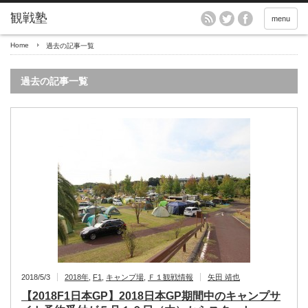
menu
Home
過去の記事一覧
過去の記事一覧
2018/5/3
2018年
,
F1
,
キャンプ場
,
Ｆ１観戦情報
矢田 靖也
【2018F1日本GP】2018日本GP期間中のキャンプサ