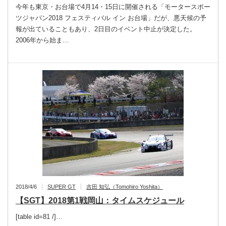
今年も東京・お台場で4月14・15日に開催される「モータースポー
ツジャパン2018 フェスティバル イン お台場」だが、悪天候の予
報が出ていることもあり、2日目のイベント中止が決定した。
2006年から始ま…
2018/4/6
SUPER GT
吉田 知弘（Tomohiro Yoshita）
【SGT】2018第1戦岡山：タイムスケジュール
[table id=81 /]…