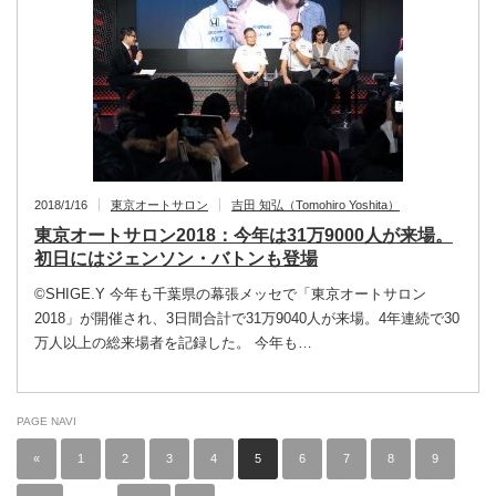
2018/1/16
東京オートサロン
吉田 知弘（Tomohiro Yoshita）
東京オートサロン2018：今年は31万9000人が来場。
初日にはジェンソン・バトンも登場
©︎SHIGE.Y 今年も千葉県の幕張メッセで「東京オートサロン
2018」が開催され、3日間合計で31万9040人が来場。4年連続で30
万人以上の総来場者を記録した。 今年も…
PAGE NAVI
«
1
2
3
4
5
6
7
8
9