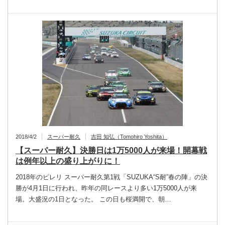
2018/4/2
スーパー耐久
吉田 知弘（Tomohiro Yoshita）
【スーパー耐久】決勝日は1万5000人が来場！開幕戦
は例年以上の盛り上がりに！
2018年のピレリ スーパー耐久第1戦「SUZUKA“S耐”春の陣」の決
勝が4月1日に行われ、昨年の同レースより多い1万5000人が来
場。大盛況の1日となった。 この日も桜満開で、朝…