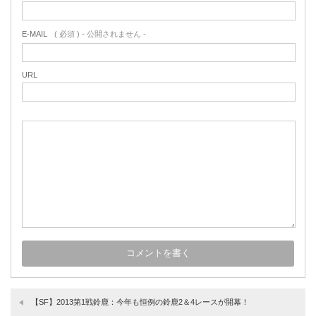
E-MAIL
( 必須 ) - 公開されません -
URL
【SF】2013第1戦鈴鹿：今年も恒例の鈴鹿2＆4レースが開幕！