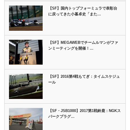
【SF】国内トップフォーミュラで表彰台
に戻ってきた小暮卓史「また…
【SF】MEGAWEBでチームルマンがファ
ンミーティングを開催！…
【SF】2016第4戦もてぎ：タイムスケジュ
ール
【SF・JSB1000】2017第1戦鈴鹿：NGKス
パークプラグ…