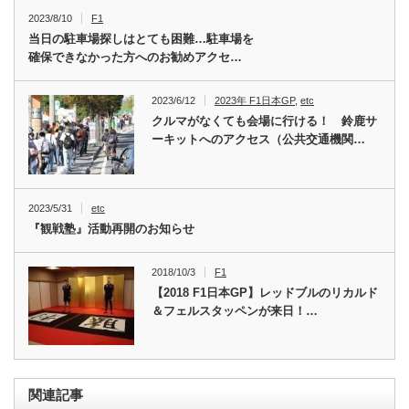
2023/8/10
F1
当日の駐車場探しはとても困難…駐車場を
確保できなかった方へのお勧めアクセ…
2023/6/12
2023年 F1日本GP
,
etc
クルマがなくても会場に行ける！ 鈴鹿サ
ーキットへのアクセス（公共交通機関…
2023/5/31
etc
『観戦塾』活動再開のお知らせ
2018/10/3
F1
【2018 F1日本GP】レッドブルのリカルド
＆フェルスタッペンが来日！…
関連記事