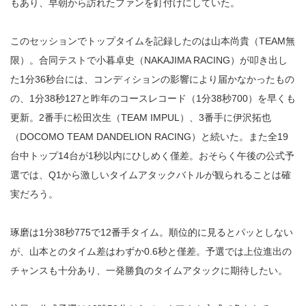
もあり、早朝から訪れたファンを釘付けにしていた。
このセッションでトップタイムを記録したのは山本尚貴（TEAM無
限）。合同テストで小暮卓史（NAKAJIMA RACING）が叩き出し
た1分36秒台には、コンディションの影響により届かなかったもの
の、1分38秒127と昨年のコースレコード（1分38秒700）を早くも
更新。2番手に松田次生（TEAM IMPUL）、3番手に伊沢拓也
（DOCOMO TEAM DANDELION RACING）と続いた。また全19
台中トップ14台が1秒以内にひしめく僅差。おそらく午後の公式予
選では、Q1から激しいタイムアタックバトルが観られることは確
実だろう。
琢磨は1分38秒775で12番手タイム。順位的に見るとパッとしない
が、山本とのタイム差はわずか0.6秒と僅差。予選では上位進出の
チャンスも十分あり、一発勝負のタイムアタックに期待したい。