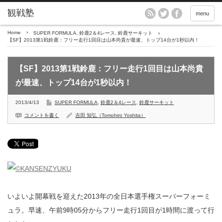
menu
Home
SUPER FORMULA
,
鈴鹿2＆4レース
,
鈴鹿サーキット
【SF】2013第1戦鈴鹿：フリー走行1回目は山本尚貴が最速、トップ14台が1秒以内！
【SF】2013第1戦鈴鹿：フリー走行1回目は山本尚貴
が最速、トップ14台が1秒以内！
2013/4/13
SUPER FORMULA
,
鈴鹿2＆4レース
,
鈴鹿サーキット
コメントを書く
吉田 知弘（Tomohiro Yoshita）
いよいよ開幕戦を迎えた2013年の全日本選手権スーパーフォーミ
ュラ。早速、午前9時05分からフリー走行1回目が1時間に渡って行