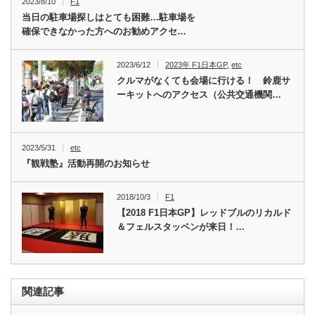
2023/8/10
F1
当日の駐車場探しはとても困難…駐車場を
確保できなかった方へのお勧めアクセ…
2023/6/12
2023年 F1日本GP
,
etc
クルマがなくても会場に行ける！ 鈴鹿サ
ーキットへのアクセス（公共交通機関…
2023/5/31
etc
『観戦塾』活動再開のお知らせ
2018/10/3
F1
【2018 F1日本GP】レッドブルのリカルド
＆フェルスタッペンが来日！…
関連記事