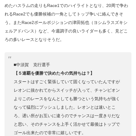
めたハスラムの走りもRace1でのハイライトとなり、20周で争わ
れるRace2でも優勝候補の一角としてトップ争いに絡んできそ
う。またRace2ポールポジションの津田拓也（ヨシムラスズキシ
ェルアドバンス）など、今週調子の良いライダーも多く、見どこ
ろの多いレースとなりそうだ。
■中須賀 克行選手
【５連覇を優勝で決めた今の気持ちは？】
スタートはすごく緊張していて固くなっていたんですが
レオンに抜かれてからスイッチが入って、チャンピオン
よりこのレースをなんとしても勝つという気持ちが強く
なって猛烈にプッシュしました。レオンとは速いとこ
ろ、遅い所がお互いに違うのでチャンスは一度きりだな
と思い、そのチャンスを上手く活かせて最後はトップで
ゴール出来たので非常に嬉しいです。