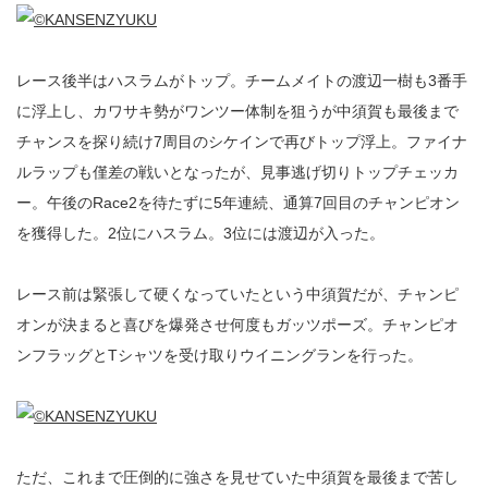
レース後半はハスラムがトップ。チームメイトの渡辺一樹も3番手
に浮上し、カワサキ勢がワンツー体制を狙うが中須賀も最後まで
チャンスを探り続け7周目のシケインで再びトップ浮上。ファイナ
ルラップも僅差の戦いとなったが、見事逃げ切りトップチェッカ
ー。午後のRace2を待たずに5年連続、通算7回目のチャンピオン
を獲得した。2位にハスラム。3位には渡辺が入った。
レース前は緊張して硬くなっていたという中須賀だが、チャンピ
オンが決まると喜びを爆発させ何度もガッツポーズ。チャンピオ
ンフラッグとTシャツを受け取りウイニングランを行った。
ただ、これまで圧倒的に強さを見せていた中須賀を最後まで苦し